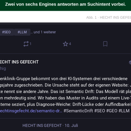
#
SEO
#
LLM
… und 1 weiterer
1
4
ECHT INS GEFECHT
hig
enklinik-Gruppe bekommt von drei KI-Systemen drei verschiedene 
sjahre zugeschrieben. Die Ursache steht auf der eigenen Website: 
e nennt sie andere Jahre. Das ist Semantic Drift: Das Modell rät plau
n mehrdeutig sind. Wir haben das Muster in Audits und einem Live-T
steme seziert, plus Diagnose-Weiche: Drift-Lücke oder Auffindbarkei
echtinsgefecht.de/semantic-dr
#
SemanticDrift
#
SEO
#
GEO
#
LLM
HECHT INS GEFECHT
·
10. Juli