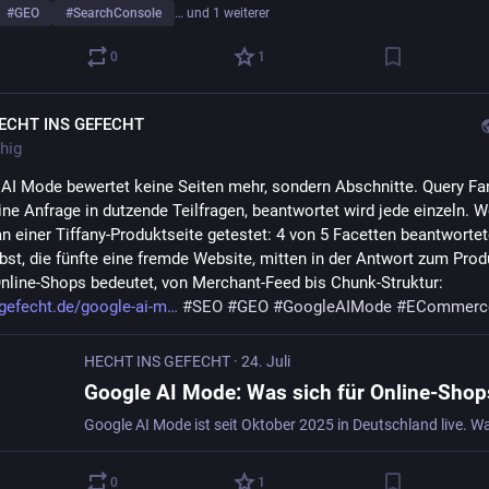
#
GEO
#
SearchConsole
… und 1 weiterer
0
1
ECHT INS GEFECHT
hig
AI Mode bewertet keine Seiten mehr, sondern Abschnitte. Query Fan
ine Anfrage in dutzende Teilfragen, beantwortet wird jede einzeln. Wo
an einer Tiffany-Produktseite getestet: 4 von 5 Facetten beantwortete
lbst, die fünfte eine fremde Website, mitten in der Antwort zum Prod
Online-Shops bedeutet, von Merchant-Feed bis Chunk-Struktur: 
gefecht.de/google-ai-m
#
SEO
#
GEO
#
GoogleAIMode
#
ECommerc
HECHT INS GEFECHT
·
24. Juli
0
1