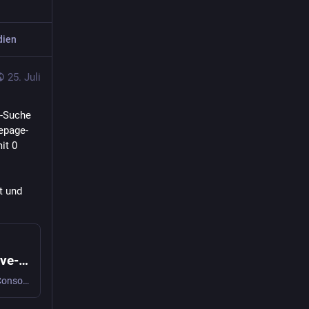
dien
25. Juli
-Suche 
epage-
t 0 
 und 
KI-Prompts in der Search Console: unser Live-Befund 🔍
Ein KI-Tool hat seinen Competitor-Prompt in unsere Search Console geleakt. Was KI-Queries in der GSC verraten und wie sie deine CTR-Daten verzerren.