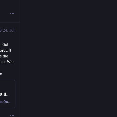
24. Juli
-Out 
rdLift 
 die 
ukt. Was 
e
Google AI Mode: Was sich für Online-Shops ändert 🛒
Google AI Mode ist seit Oktober 2025 in Deutschland live. Was Query Fan-Out, Feeds und KI-Shortlists für deinen Shop bedeuten und was du jetzt umsetzt.