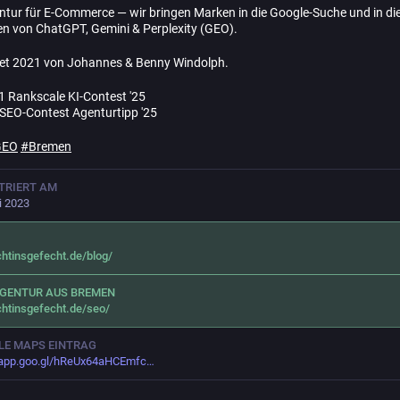
tur für E-Commerce — wir bringen Marken in die Google-Suche und in di
n von ChatGPT, Gemini & Perplexity (GEO).
et 2021 von Johannes & Benny Windolph.
 1 Rankscale KI-Contest '25
 SEO-Contest Agenturtipp '25
GEO
#
Bremen
TRIERT AM
li 2023
htinsgefecht.de/blog/
AGENTUR AUS BREMEN
htinsgefecht.de/seo/
LE MAPS EINTRAG
app.goo.gl/hReUx64aHCEmfc