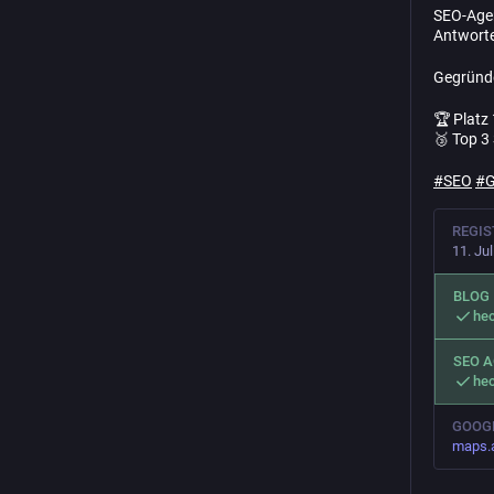
SEO-Agen
Antworte
Gegründ
🏆 Platz
🥉 Top 3
#
SEO
#
REGIS
11. Ju
BLOG
hec
SEO 
hec
GOOG
maps.