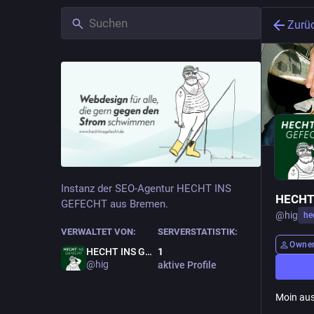
Zurü
Instanz der SEO-Agentur HECHT INS
HECHT
GEFECHT aus Bremen.
@
hig
he
VERWALTET VON:
SERVERSTATISTIK:
Owne
HECHT INS GEFECHT
1
@hig
aktive Profile
Moin aus