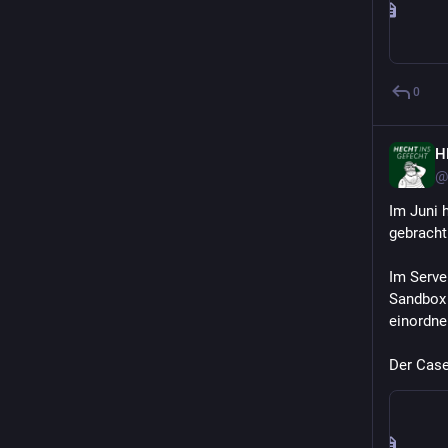
0
H
@
Im Juni 
gebracht
Im Serve
Sandbox z
einordne
Der Case