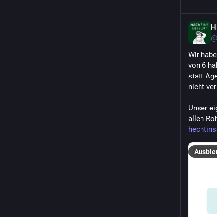
H
@
Wir habe
von 6 ha
statt Age
nicht ve
Unser ei
allen Ro
hechtins
Ausble