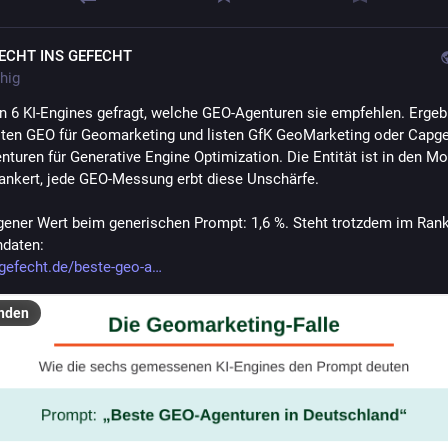
ECHT INS GEFECHT
hig
n 6 KI-Engines gefragt, welche GEO-Agenturen sie empfehlen. Ergebn
lten GEO für Geomarketing und listen GfK GeoMarketing oder Capge
nturen für Generative Engine Optimization. Die Entität ist in den Mo
rankert, jede GEO-Messung erbt diese Unschärfe.
gener Wert beim generischen Prompt: 1,6 %. Steht trotzdem im Ranki
hdaten:
gefecht.de/beste-geo-a
nden