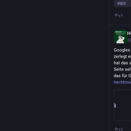
#
SEO
0
H
@
Googles 
zerlegt e
hat das 
Seite se
das für 
hechtins
0