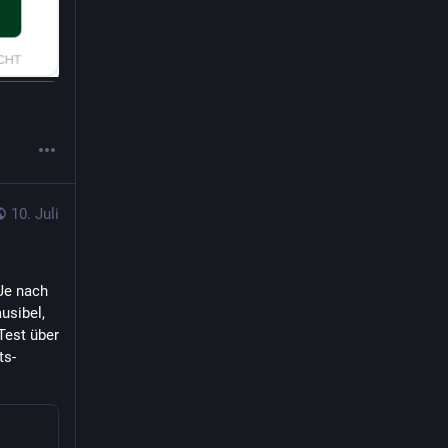
10. Juli
Je nach 
sibel, 
est über 
ts-