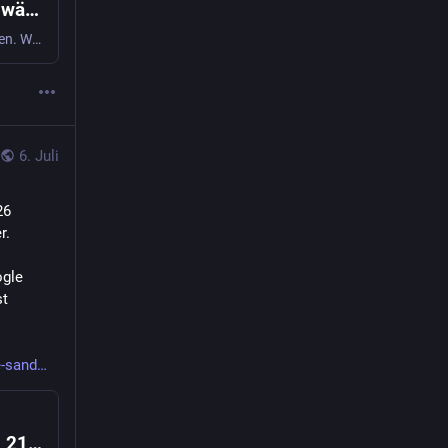
Semantic Drift: Warum die KI das Plausible wählt 🤖
Semantic Drift: LLMs wählen das Plausible statt des Korrekten. Warum KI-Systeme Falsches über Marken erzählen und wie Struktur im Text das verhindert.
6. Juli
6 
r.
gle 
t 
e-sand
⏳ Google Sandbox? Von DR 0 auf Platz 1 in 21 Tagen