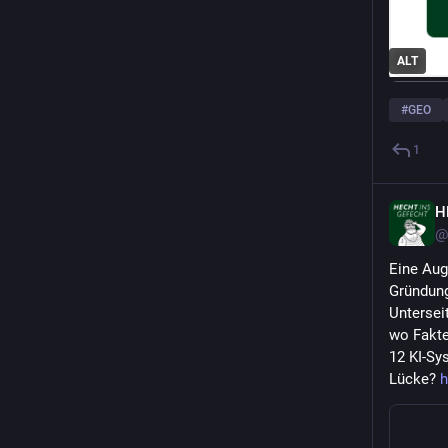
ALT
#
GEO
1
H
@
Eine Aug
Gründung
Unterseit
wo Fakte
12 KI-Sy
Lücke? 
h