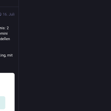
16. Juli
is: 2 
mini 
dellen 
ng, mit 